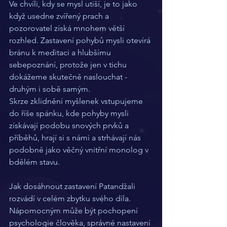
Ve chvíli, kdy se mysl utiší, je to jako 
když usedne zvířený prach a 
pozorovatel získá mnohem větší 
rozhled. Zastavení pohybů mysli otevírá 
bránu k meditaci a hlubšímu 
sebepoznání, protože jen v tichu 
dokážeme skutečně naslouchat - 
druhým i sobě samým.
Skrze zklidnění myšlenek vstupujeme 
do říše spánku, kde pohyby mysli 
získávají podobu snových prvků a 
příběhů, hrají si s námi a strhávají nás 
podobně jako věčný vnitřní monolog v 
bdělém stavu.  
Jak dosáhnout zastavení Patandžali 
rozvádí v celém zbytku svého díla. 
Nápomocným může být pochopení 
psychologie člověka, správné nastavení 