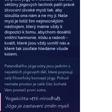
Sny
většiny jógových technik patří právě 
Kvantová fyzika
zkrocení divoké mysli tak, aby 
sloužila ona nám a ne my jí. Naše 
mysl je totiž tím nejmocnějším 
nástrojem, který máme vždy k 
dispozici k tomu, abychom dosáhli 
vnitřní harmonie, klidu a radosti - 
kvalit, které jsou vždy uvnitř nás a 
které tak zoufale hledáme všude 
kolem.
Patandžaliho jóga sútry jsou jedním z 
největších jógových děl, které popisují 
celý filosofický koncept jógy. Pokud 
nemáte prostor je celé číst, bohatě 
Vám postačí první sútra:
Yogaścitta-vṛtti-nirodhaḥ.
Jóga je zastavení změn mysli