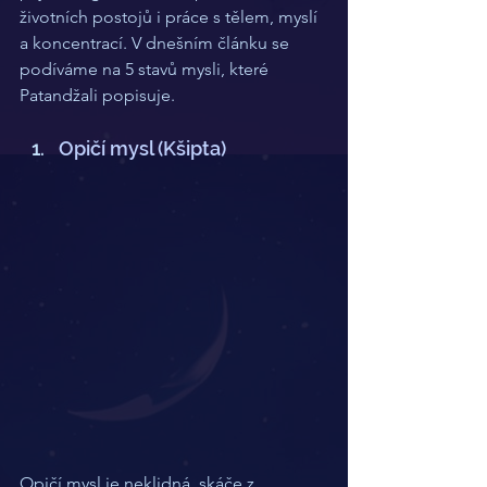
životních postojů i práce s tělem, myslí 
a koncentrací. V dnešním článku se 
podíváme na 5 stavů mysli, které 
Patandžali popisuje.
Opičí mysl (Kšipta)
Opičí mysl je neklidná, skáče z 