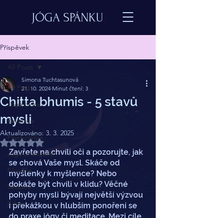
JÓGA SPÁNKU
Příspěvek
All Posts
Simona Tuchtasunová
All Posts
21. 10. 2024
Minut čtení: 3
Chitta bhumis - 5 stavů
Jóga nidra
mysli
Relaxace
Aktualizováno:
3. 3. 2025
Psychologie
Hodnoceno NaN z 5 hvězdiček.
Zavřete na chvíli oči a pozorujte, jak 
Jógová filozofie
se chová Vaše mysl. Skáče od 
Filosofie
myšlenky k myšlence? Nebo 
dokáže být chvíli v klidu? Věčné 
Vědomí
pohyby mysli bývají největší výzvou 
Zdraví
i překážkou v hlubším ponoření se 
do praxe jógy či meditace. Mezi cíle 