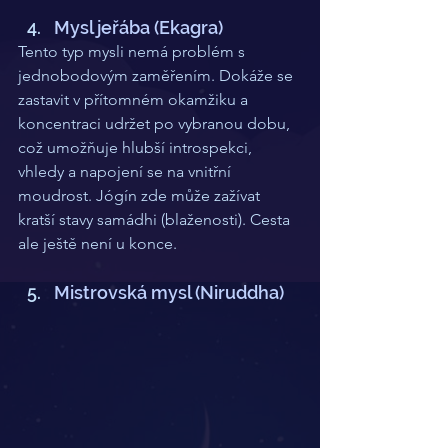
Mysl jeřába (Ekagra)
Tento typ mysli nemá problém s 
jednobodovým zaměřením. Dokáže se 
zastavit v přítomném okamžiku a 
koncentraci udržet po vybranou dobu, 
což umožňuje hlubší introspekci, 
vhledy a napojení se na vnitřní 
moudrost. Jógín zde může zažívat 
kratší stavy samádhi (blaženosti). Cesta 
ale ještě není u konce.
Mistrovská mysl (Niruddha)