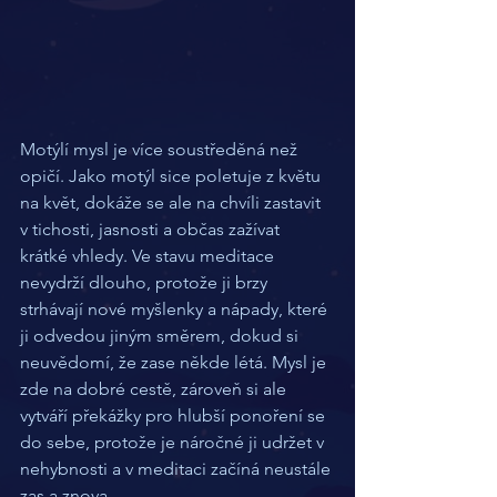
Motýlí mysl je více soustředěná než 
opičí. Jako motýl sice poletuje z květu 
na květ, dokáže se ale na chvíli zastavit 
v tichosti, jasnosti a občas zažívat 
krátké vhledy. Ve stavu meditace 
nevydrží dlouho, protože ji brzy 
strhávají nové myšlenky a nápady, které 
ji odvedou jiným směrem, dokud si 
neuvědomí, že zase někde létá. Mysl je 
zde na dobré cestě, zároveň si ale 
vytváří překážky pro hlubší ponoření se 
do sebe, protože je náročné ji udržet v 
nehybnosti a v meditaci začíná neustále 
zas a znova.