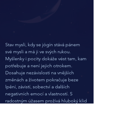
Stav mysli, kdy se jógín stává pánem 
své mysli a má ji ve svých rukou. 
Myšlenky i pocity dokáže vést tam, kam 
potřebuje a není jejich otrokem. 
Dosahuje nezávislosti na vnějších 
změnách a životem pokračuje beze 
lpění, závistí, sobectví a dalších 
negativních emocí a vlastností. S 
radostným úžasem prožívá hluboký klid 
a blaženost (kaibalya samadhi) v 
přítomném okamžiku. V tomto stavu 
jógín dosahuje osvícení.