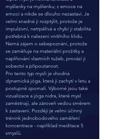
myšlenky na myšlenku; z emoce na 
emoci a nikde se dlouho nezastaví. Je 
velmi snadné ji rozptýlit, protože je 
impulzivní, netrpělivá a chybí ji stabilita 
potřebná k nalezení vnitřního klidu. 
Nemá zájem o sebepoznání, protože 
se zaměřuje na materiální prožitky a 
naplňování vlastních tužeb, provází ji 
sobectví a připoutanost.
Pro tento typ mysli je vhodná 
dynamická jóga, která ji zachytí v letu a 
postupně zpomalí. Výborné jsou také 
vizualizace a jóga nidra, které mysl 
zaměstnají, ale zároveň vedou směrem 
k zastavení. Později je velmi účinný 
trénink jednobodového zaměření 
koncentrace - například meditace 5 
smyslů.