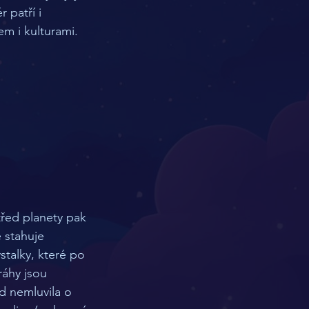
 patří i 
em i kulturami.
řed planety pak 
 stahuje 
stalky, které po 
ráhy jsou 
 nemluvila o 