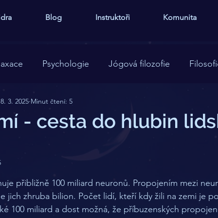
idra
Blog
Instruktoři
Komunita
laxace
Psychologie
Jógová filozofie
Filosof
8. 3. 2025
Minut čtení: 5
í - cesta do hlubin lid
5
 5 hvězdiček.
je přibližně 100 miliard neuronů. Propojením mezi neur
 jich zhruba bilion. Počet lidí, kteří kdy žili na zemi je 
ké 100 miliard a dost možná, že příbuzenských propojení m