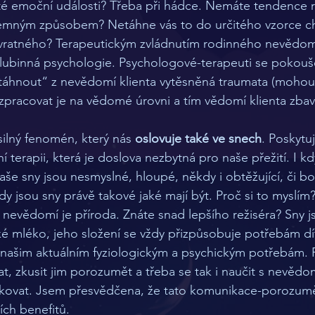
até emoční události? Třeba při hádce. Nemáte tendence 
jemným způsobem? Netáhne vás to do určitého vzorce cho
vratného? Terapeutickým zvládnutím rodinného nevědomí 
hlubinná psychologie. Psychologové-terapeuti se pokouš
táhnout“ z nevědomí klienta vytěsněná traumata (mohou b
zpracovat je na vědomé úrovni a tím vědomí klienta zbavit
ilný fenomén, který nás 
oslovuje také ve snech
. Poskytu
 terapii, která je doslova nezbytná pro naše přežití. I kd
še sny jsou nesmyslné, hloupé, někdy i obtěžující, či bol
y jsou sny právě takové jaké mají být. Proč si to myslím?
 nevědomí je příroda. Znáte snad lepšího režiséra? Sny j
é mléko, jeho složení se vždy přizpůsobuje potřebám dít
 našim aktuálním fyziologickým a psychickým potřebám. 
at, zkusit jim porozumět a třeba se tak i naučit s nevěd
ikovat. Jsem přesvědčena, že tato komunikace-porozum
ch benefitů. 