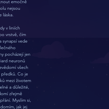
iknout emočně 
polu nejsou 
e láska.
o vrstvě, čím 
 a synapsí vede 
olečného 
ny pocházejí jen 
liard neuronů 
nevědomí všech 
 předků. Co je 
iků mezi životem 
elné a důležité, 
domí zřejmě 
přání. Myslím si, 
domím, jak jej 