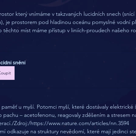
rostor který vnímáme v takzvaných lucidních snech (snící 
en), je prostorem pod hladinou oceánu pomyslné vodní pl
 těchto míst máme přístup v liniích-proudech našeho r
cidní snění
Koupit
paměť u myší. Potomci myší, které dostávaly elektrické 
ho pachu – acetofenonu, reagovaly zděšením a stresem n
erací./Zdroj:/https://www.nature.com/articles/nn.3594 
mí odkazuje na struktury nevědomí, které mají jedinci s