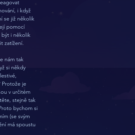
reagovat 
vání, i když 
se již několik 
ejí pomocí 
ýt i několik 
 zatížení. 
je nám tak 
yž si někdy 
estivé, 
 Protože je 
sou v určitém 
ěte, stejně tak 
Proto bychom si 
omím (se svým 
ění má spoustu 