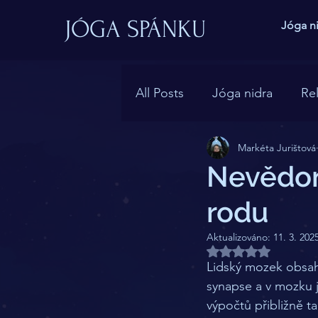
JÓGA SPÁNKU
Jóga n
All Posts
Jóga nidra
Re
Markéta Jurištová
Sny
Kvantová fyzika
Nevědom
rodu
Aktualizováno:
11. 3. 202
Hodnoceno NaN z
Lidský mozek obsahu
synapse a v mozku je
výpočtů přibližně ta