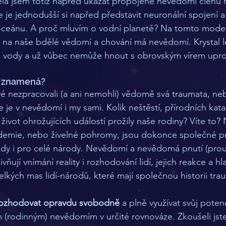
la jsem totiž napřed ukázat propojené nevědomí členů r
že je jednodušší si napřed představit neuronální spojení 
oceánu. A proč mluvím o vodní planetě? Na tomto modelu
liv na naše bdělé vědomí a chování má nevědomí. Krystal
 vody a už vůbec nemůže hnout s obrovským vírem upros
s znamená? 
é nezpracovali (a ani nemohli) vědomě svá traumata, ne
je v nevědomí i my sami. Kolik neštěstí, přírodních katas
život ohrožujících událostí prožily naše rodiny? Víte to? 
idemie, nebo živelné pohromy, jsou dokonce společné pr
kdy i pro celé národy. Nevědomí a nevědomá pnutí (prou
ivňují vnímání reality i rozhodování lidí, jejich reakce a 
velkých mas lidí-národů, které mají společnou historii tra
ozhodovat opravdu svobodně
 a plně využívat svůj potenc
 (rodinným) nevědomím v určité rovnováze. Zkoušeli jste