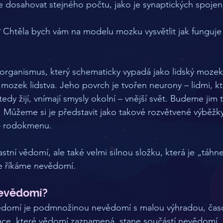
že dosahovat stejného počtu, jako je synaptických spojen
 Chtěla bych vám na modelu mozku vysvětlit jak funguje
e organismus, který schematicky vypadá jako lidský moz
í mozek lidstva. Jeho povrch je tvořen neurony – lidmi, kt
edy žijí, vnímají smysly okolní – vnější svět. Budeme jim t
Můžeme si je představit jako takové rozvětvené výběžky
– rodokmenu. 
vlastní vědomí, ale také velmi silnou složku, která je „táhn
e říkáme nevědomí. 
nevědomí? 
ědomí je podmnožinou nevědomí s malou výhradou, čas
ace, které vědomí zaznamená, stane součástí nevědomí, ch