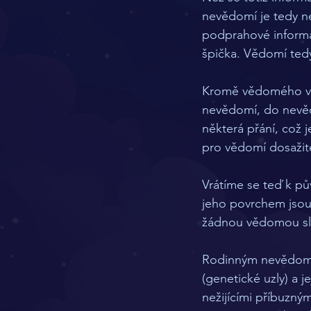
nevědomí je tedy n
podprahové informa
špička. Vědomí ted
Kromě vědomého vní
nevědomí, do nevěd
některá přání, což
pro vědomí dosažite
Vrátíme se teď k p
jeho povrchem jsou 
žádnou vědomou sl
Rodinným nevědomí
(genetické uzly) a j
nežijícími příbuzným