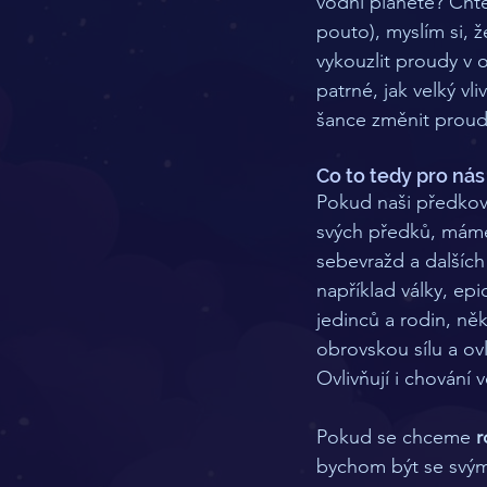
vodní planetě? Chtě
pouto), myslím si, 
vykouzlit proudy v 
patrné, jak velký v
šance změnit proud
Co to tedy pro ná
Pokud naši předkov
svých předků, máme 
sebevražd a dalších 
například války, ep
jedinců a rodin, ně
obrovskou sílu a ovl
Ovlivňují i chování 
Pokud se chceme 
r
bychom být se svým