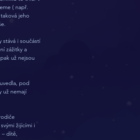
eme ( např. 
taková jeho 
e. 
stává i součástí 
 zážitky a 
pak už nejsou 
uvedla, pod 
y už nemají 
odiče 
vými žijícími i 
– dítě, 