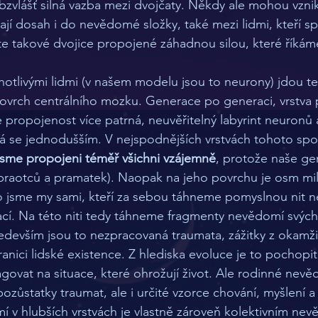
bzvlášť silná vazba mezi dvojčaty. Někdy ale mohou vzn
mají dosah i do nevědomé složky, také mezi lidmi, kteří s
áte takové dvojice propojené záhadnou silou, které říkám
vrch centrálního mozku. Generace po generaci, vrstva p
je propojenost více patrná, neuvěřitelný labyrint neuronů
ává se jednodušším. V nejspodnějších vrstvách tohoto sp
jsme propojeni téměř všichni vzájemně
, protože naše ge
(praotců a pramatek). Naopak na jeho povrchu je osm mi
– to jsme my sami, kteří za sebou táhneme pomyslnou nit 
cí. Na této niti tedy táhneme fragmenty nevědomí svých
edevším jsou to nezpracovaná traumata, zážitky z okamž
hranici lidské existence. Z hlediska evoluce je to pochopit
govat na situace, které ohrožují život. Ale rodinné nevě
zůstatky traumat, ale i určité vzorce chování, myšlení a 
 v hlubších vrstvách je vlastně zároveň kolektivním nevě