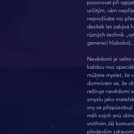
pozorovat při vypj
určitým, vám nepří
neprožíváte nic pře
desítek let zabývá 
různých technik „vy
generací hluboko), 
Nevědomí je velmi s
každou noc speciální
můžete myslet, že va
domnívám se, že vžd
režíruje nevědomí a
smyslu jako mateřsk
sny se přizpůsobují
měli svých snů vším
vnitřním Já) komun
především zdravotní