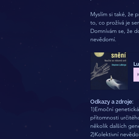
Myslím si také, že p
to, co prožívá je s
Domnívám se, že do
nevědomí. 
Lu
Odkazy a zdroje: 
1)Emoční genetická 
přítomnosti určité
několik dalších gen
2)Kolektivní nevědo