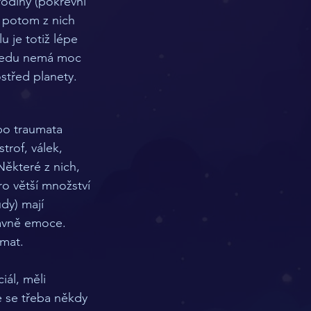
odiny (pokrevní 
a potom z nich 
 je totiž lépe 
 ledu nemá moc 
třed planety. 
bo traumata 
trof, válek, 
Některé z nich, 
o větší množství 
dy) mají 
hlavně emoce. 
umat. 
iál, měli 
 se třeba někdy 