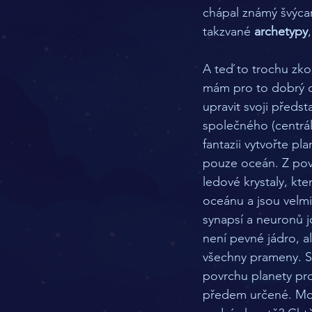
chápal známý švýcar
takzvané 
archetypy
A teď to trochu zkom
mám pro to dobrý d
upravit svoji předst
společného (centrá
fantazii vytvořte pla
pouze oceán. Z pov
ledové krystaly, kte
oceánu a jsou velmi
synapsí a neuronů j
není pevné jádro, a
všechny prameny. Sí
povrchu planety pro
předem určené. Mož