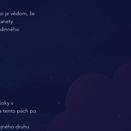
si je vědom, že 
anety. 
odinného 
šoky v 
a tento pach po 
tejného druhu 