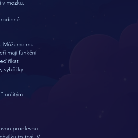
í v mozku. 
 rodinné 
ek. Můžeme mu 
eří mají funkční 
eď říkat 
, výběžky 
e“ určitým 
ovou prodlevou. 
vilku to trvá. V 