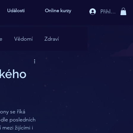
Události
Online kurzy
Přihlášení
ie
Vědomí
Zdraví
ského
ony se říká 
podle posledních 
ezi žijícími i 