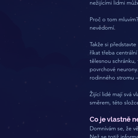
nežijícími lidmi mů
Proč o tom mluvím?
nevědomí. 
Takže si představt
říkat třeba centráln
tělesnou schránku, t
povrchové neurony. 
rodinného stromu 
Žijící lidé mají svá 
směrem, této složc
Co je vlastně 
Domnívám se, že v
Než se totiž inform