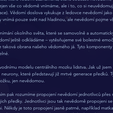
ejen vše co vědomě vnímáme, ale i to, co si neuvědomuj
ce). Vědomí doslova vykukuje z ledovce nevědomí jako 
y vnímá pouze svět nad hladinou, ale nevědomí pojme vš
mání okolního světa, které se samovolně a automaticky 
omí ještě odkládáme – vytěsňujeme své bolestné emoční
 je taková obrana našeho vědomého já. Tyto komponenty 
lné. 
ůvodnímu modelu centrálního mozku lidstva. Jak už jsem 
neurony, které představují již mrtvé generace předků. T
ožku, jen nevědomou. 
m pak rozumíme propojení nevědomí jednotlivců přes r
ejich předky. Jednotlivci jsou tak nevědomě propojeni se s
i. Někdy je toto propojení jasně patrné, například matka 