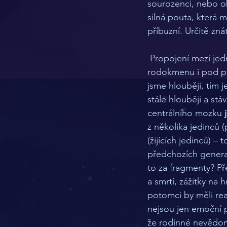
sourozenci, nebo o
silná pouta, která 
příbuzní. Určitě zn
 Propojení mezi jednotlivými lidmi (v našem modelu jsou to neurony) jdou tedy v liniích 
rodokmenu i pod po
jsme hlouběji, tím 
stále hlouběji a st
centrálního mozku 
z několika jedinců 
(žijících jedinců) 
předchozích genera
to za fragmenty? Př
a smrtí, zážitky na 
potomci by měli rea
nejsou jen emoční po
že rodinné nevědomí