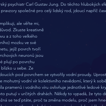
ský psychiatr Carl Gustav Jung. Do těchto hlubokých sfér
, pravzory společné pro celý lidský rod, jdoucí napříč čas
plikuji, ale věřte mi, 
ůvod. Zkuste kreativně 
avu a z toho velkého 
lního) mozku ve své 
netu, jejíž povrch tvoří 
rchových neuronů jsou 
ré plují po povrchu 
 blízko u sebe. Ze 
doucích pod povrchem se vytvořily vodní proudy. Uprost
le mohutný vodní vír kolektivního nevědomí, který k sobě
la pramenů i vodního víru ovlivňuje jednotlivé ledové kry
to putují v určitých drahách. Někdy to vypadá, že tyto d
ná se teď ptáte, proč ta změna modelu, proč jsem hned