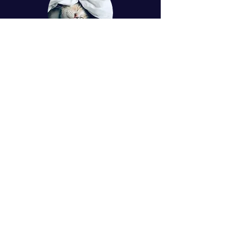
© 2024 Simona Tuchtasunová
Kontakt
Mgr. Simona Tuchtasunová
Bohumínská 63, Ostrava, 71000
+420775510288
jogaspanku@gmail.com
IČO:
07029802
Bankovní spojení:
232712277
/0300
Byla pro Vás návštěva
webu užitečná?
Budeme vděční za jakýkoliv
příspěvek na provoz a rozvoj webu