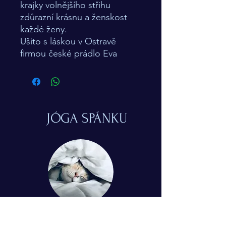
krajky volnějšího střihu
zdůrazní krásnu a ženskost
každé ženy.
Ušito s láskou v Ostravě
firmou české prádlo Eva
JÓGA SPÁNKU
© 2024 Simona Tuchtasunová