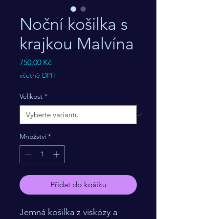
Noční košilka s
krajkou Malvína
Cena
750,00 Kč
včetně DPH
Velikost
*
Množství
*
Přidat do košíku
Jemná košilka z viskózy a