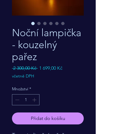
Noční lampička
- kouzelný
pařez
Běžná
Zvýhodněná
 2 300,00 Kč 
1 699,00 Kč
cena
cena
včetně DPH
Množství
*
Přidat do košíku