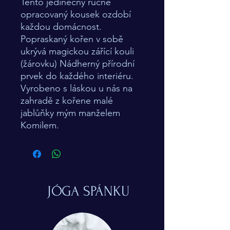
Tento jedinečný ručně
opracovaný kousek ozdobí
každou domácnost.
Popraskaný kořen v sobě
ukrývá magickou zářící kouli
(žárovku) Nádherný přírodní
prvek do každého interiéru.
Vyrobeno s láskou u nás na
zahradě z kořene malé
jablůňky mým manželem
Komilem.
JÓGA SPÁNKU