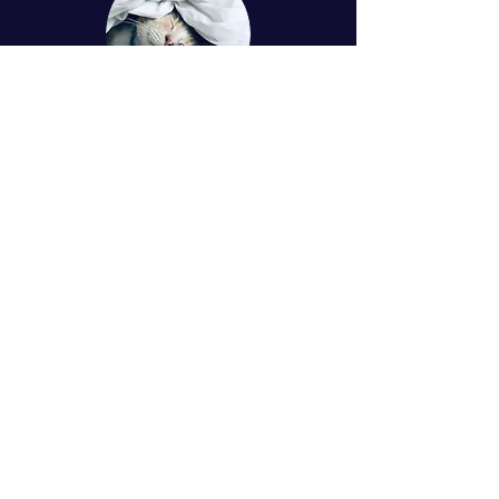
© 2024 Simona Tuchtasunová
Kontakt
Mgr. Simona Tuchtasunová
Bohumínská 63, Ostrava, 71000
+420775510288
jogaspanku@gmail.com
IČO:
07029802
Bankovní spojení:
232712277
/0300
Byla pro Vás návštěva
webu užitečná?
Budeme vděční za jakýkoliv
příspěvek na provoz a rozvoj webu