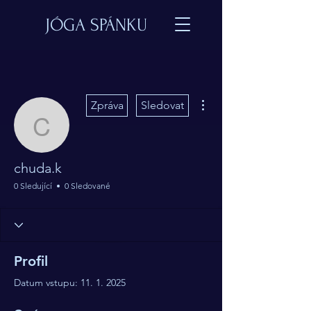
JÓGA SPÁNKU
Další akce
Zpráva
Sledovat
chuda.k
chuda.k
0 Sledující
0 Sledované
Profil
Datum vstupu: 11. 1. 2025