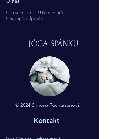
O nás
0
To se mi líbí
0
komentářů
0
nejlepší odpovědi
JÓGA SPÁNKU
© 2024 Simona Tuchtasunová
Kontakt
Mgr. Simona Tuchtasunová