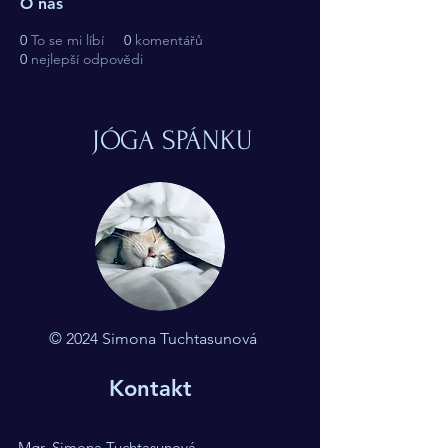
O nás
0
To se mi líbí
0
komentářů
0
nejlepší odpovědi
JÓGA SPÁNKU
© 2024 Simona Tuchtasunová
Kontakt
Mgr. Simona Tuchtasunová