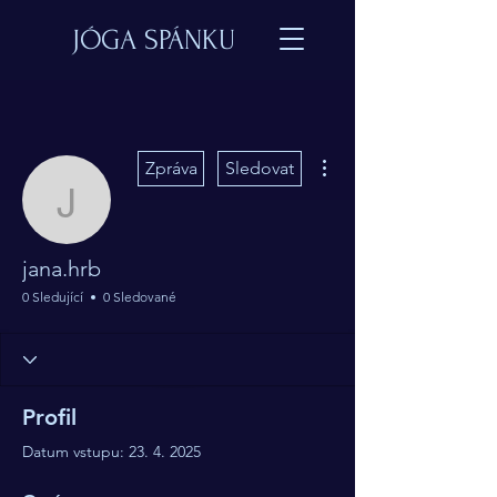
JÓGA SPÁNKU
Další akce
Zpráva
Sledovat
jana.hrb
jana.hrb
0 Sledující
0 Sledované
Profil
Datum vstupu: 23. 4. 2025