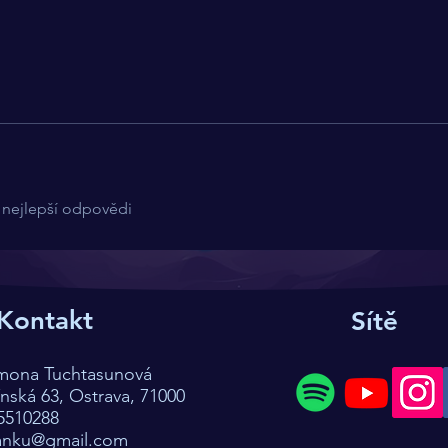
nejlepší odpovědi
Kontakt
Sítě
imona Tuchtasunová
ská 63, Ostrava, 71000
5510288
anku@gmail.com