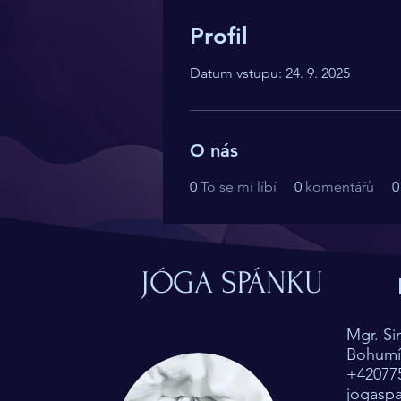
Profil
Datum vstupu: 24. 9. 2025
O nás
0
To se mi líbí
0
komentářů
0
JÓGA SPÁNKU
Mgr. S
Bohumín
+42077
jogasp