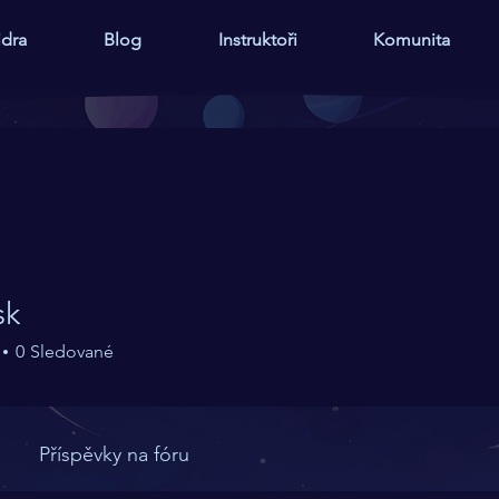
idra
Blog
Instruktoři
Komunita
sk
0
Sledované
Příspěvky na fóru