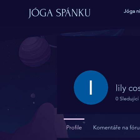
JÓGA SPÁNKU
Jóga n
lily co
0
Sledující
Profile
Komentáře na fóru