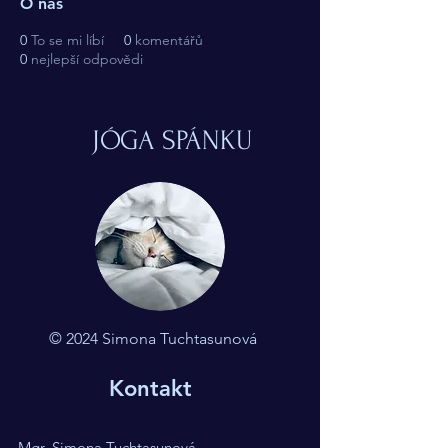
O nás
0
To se mi líbí
0
komentářů
0
nejlepší odpovědi
JÓGA SPÁNKU
© 2024 Simona Tuchtasunová
Kontakt
Mgr. Simona Tuchtasunová