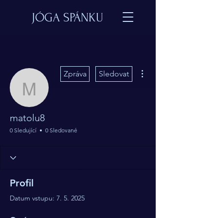
JÓGA SPÁNKU
Další akce
Zpráva
Sledovat
matolu8
matolu8
0 Sledující
0 Sledované
Profil
Datum vstupu: 7. 5. 2025