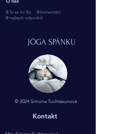
O nás
0
To se mi líbí
0
komentářů
0
nejlepší odpovědi
JÓGA SPÁNKU
© 2024 Simona Tuchtasunová
Kontakt
Mgr. Simona Tuchtasunová