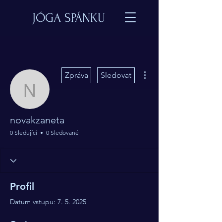
JÓGA SPÁNKU
Další akce
Zpráva
Sledovat
novakzaneta
novakzaneta
0 Sledující
0 Sledované
Profil
Datum vstupu: 7. 5. 2025