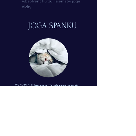
Absolvent kurzu Tajemství jóga
nidry.
JÓGA SPÁNKU
© 2024 Simona Tuchtasunová
Kontakt
Mgr. Simona Tuchtasunová
Bohumínská 63, Ostrava, 71000
+420775510288