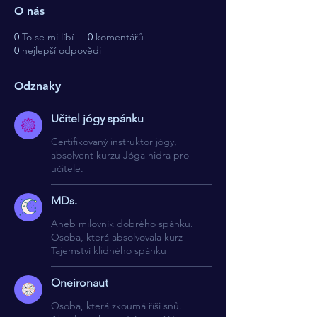
O nás
0
To se mi líbí
0
komentářů
0
nejlepší odpovědi
Odznaky
Učitel jógy spánku
Certifikovaný instruktor jógy,
absolvent kurzu Jóga nidra pro
učitele.
MDs.
Aneb milovník dobrého spánku.
Osoba, která absolvovala kurz
Tajemství klidného spánku
Oneironaut
Osoba, která zkoumá říši snů.