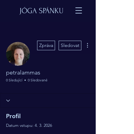
JÓGA SPÁNKU
Další akce
Zpráva
Sledovat
petralammas
0 Sledující
0 Sledované
Učitel jógy spánku
MDs.
Oneironaut
+
4
Profil
Datum vstupu: 4. 3. 2026