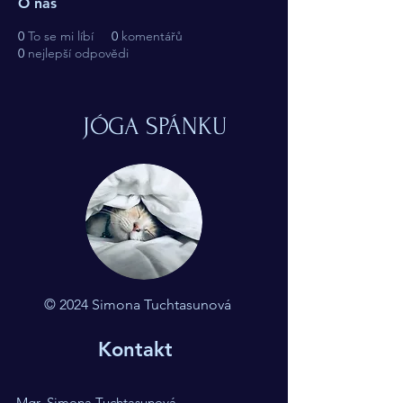
O nás
0
To se mi líbí
0
komentářů
0
nejlepší odpovědi
JÓGA SPÁNKU
© 2024 Simona Tuchtasunová
Kontakt
Mgr. Simona Tuchtasunová