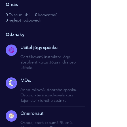
O nás
0
To se mi líbí
0
komentářů
0
nejlepší odpovědi
Odznaky
Učitel jógy spánku
Certifikovaný instruktor jógy,
absolvent kurzu Jóga nidra pro
učitele.
MDs.
Aneb milovník dobrého spánku.
Osoba, která absolvovala kurz
Tajemství klidného spánku
Oneironaut
Osoba, která zkoumá říši snů.