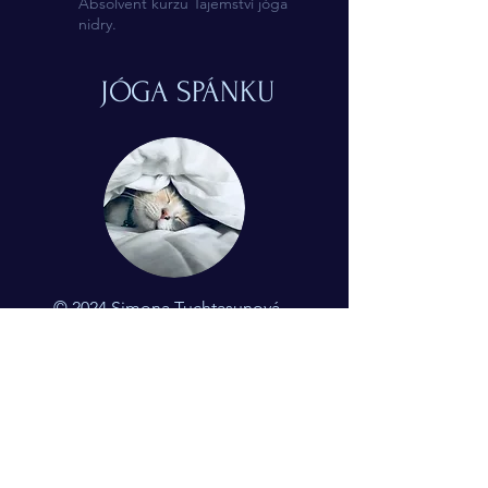
Absolvent kurzu Tajemství jóga
nidry.
JÓGA SPÁNKU
© 2024 Simona Tuchtasunová
Kontakt
Mgr. Simona Tuchtasunová
Bohumínská 63, Ostrava, 71000
+420775510288