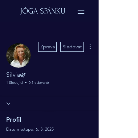
JÓGA SPÁNKU
Další akce
Zpráva
Sledovat
Silvia🌿
1 Sledující
0 Sledované
Učitel jógy spánku
MDs.
Oneironaut
+
4
Profil
Datum vstupu: 6. 3. 2025