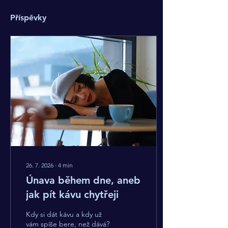
Příspěvky
26. 7. 2026
∙
4
min
Únava během dne, aneb
jak pít kávu chytřeji
Kdy si dát kávu a kdy už
vám spíše bere, než dává?