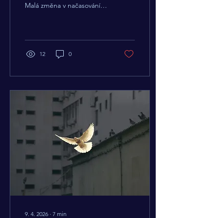
Malá změna v načasování
kávy a krátký odpočinek
během dne mohou výrazně
ovlivnit vaši energii, spánek
i celkový pocit během dne.
12
0
9. 4. 2026
∙
7
min