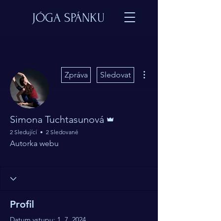
JÓGA SPÁNKU
Další akce
Zpráva
Sledovat
Správce
Simona Tuchtasunová
2 Sledující
2 Sledované
Autorka webu
Učitel jógy spánku
+
4
Profil
Datum vstupu: 1. 7. 2024