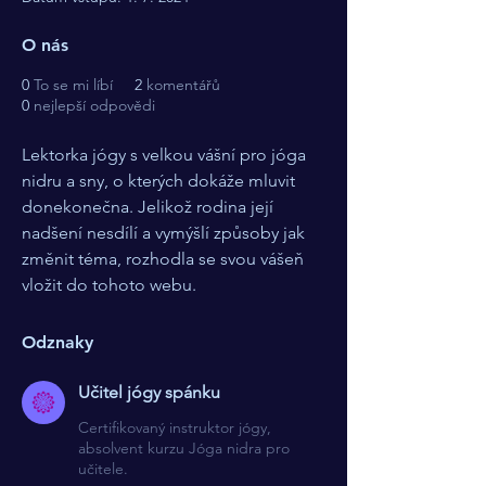
O nás
0
To se mi líbí
2
komentářů
0
nejlepší odpovědi
Lektorka jógy s velkou vášní pro jóga 
nidru a sny, o kterých dokáže mluvit 
donekonečna. Jelikož rodina její 
nadšení nesdílí a vymýšlí způsoby jak 
změnit téma, rozhodla se svou vášeň 
vložit do tohoto webu.
Odznaky
Učitel jógy spánku
Certifikovaný instruktor jógy,
absolvent kurzu Jóga nidra pro
učitele.