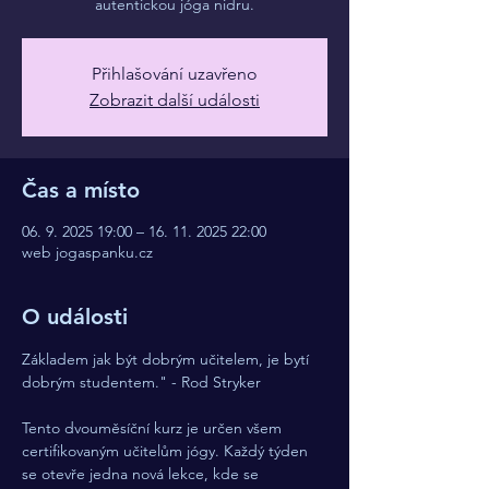
autentickou jóga nidru.
Přihlašování uzavřeno
Zobrazit další události
Čas a místo
06. 9. 2025 19:00 – 16. 11. 2025 22:00
web jogaspanku.cz
O události
Základem jak být dobrým učitelem, je bytí 
dobrým studentem." - Rod Stryker  
Tento dvouměsíční kurz je určen všem 
certifikovaným učitelům jógy. Každý týden 
se otevře jedna nová lekce, kde se 