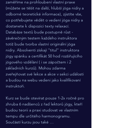
zaměříme na prohloubení vlastní praxe 
(můžete se těšit na další, hlubší jóga nidry a 
odborné teoretické informace), zjistíte vše, 
co potřebujete vědět o vedení jóga nidry a 
dostanete k dispozici texty relaxací. 
Databáze textů bude postupně růst - 
závěrečným testem každého instruktora 
totiž bude tvorba vlastní originální jóga 
nidry. Absolventi získají "titul" instruktora 
jógy spánku a certifikát 50 hod rozšiřujícího 
jógového vzdělání ( i se zápočtem i 2 
základních kurzů). Mohou zdarma 
zveřejňovat své lekce a akce v sekci události 
a budou na webu vedeni jako kvalifikovaní 
instruktoři.  
Kurz se bude otevírat pouze 1-2x ročně pro 
zhruba 6 nadšenců z řad lektorů jógy, kteří 
budou teorii a praxi studovat ve vlastním 
tempu dle určitého harmonogramu. 
Součástí kurzu jsou také …