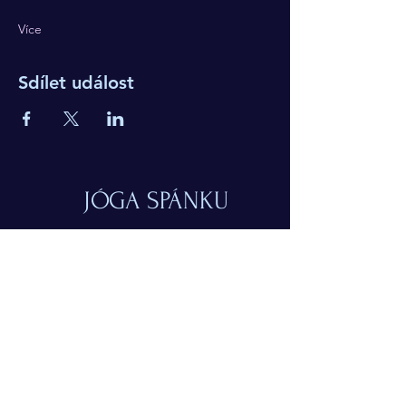
Více
Sdílet událost
JÓGA SPÁNKU
© 2024 Simona Tuchtasunová