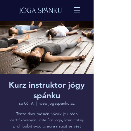
JÓGA SPÁNKU
Kurz instruktor jógy
spánku
so 06. 9.
  |  
web jogaspanku.cz
Tento dvouměsíční výcvik je určen
certifikovaným učitelům jógy, kteří chtějí
prohloubit svou praxi a naučit se vést