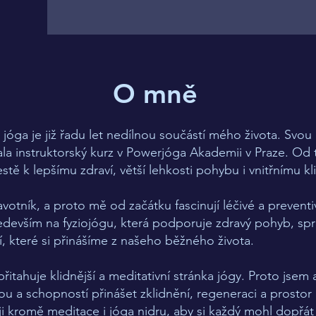
O mně
 jóga je již řadu let nedílnou součástí mého života. Svou
la instruktorský kurz v Powerjóga Akademii v Praze. Od t
estě k lepšímu zdraví, větší lehkosti pohybu i vnitřnímu kl
ník, a proto mě od začátku fascinují léčivé a preventivn
ředevším na fyziojógu, která podporuje zdravý pohyb, sp
, které si přinášíme z našeho běžného života.
itahuje klidnější a meditativní stránka jógy. Proto jsem 
ou a schopností přinášet zklidnění, regeneraci a prost
ji kromě meditace i jóga nidru, aby si každý mohl dopřát