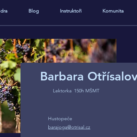
idra
Blog
Instruktoři
Komunita
Barbara Otřísalo
Lektorka 150h MŠMT
Hustopeče
barajoga@otrisal.cz