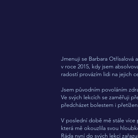
Jmenuji se Barbara Otřísalová a
v roce 2015, kdy jsem absolvova
radostí provázím lidi na jejich c
Jsem původním povoláním zdravot
Ve svých lekcích se zaměřuji p
předcházet bolestem i přetížení
V poslední době mě stále více př
která mě okouzlila svou hloubk
Ráda nyní do svých lekcí zařazu