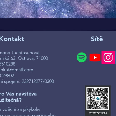
Kontakt
Sítě
imona Tuchtasunová
ská 63, Ostrava, 71000
5510288
anku@gmail.com
7029802
í spojení: 232712277/0300
ro Vás návštěva
užitečná?
vděční za jakýkoliv
ek na provoz a rozvoj webu