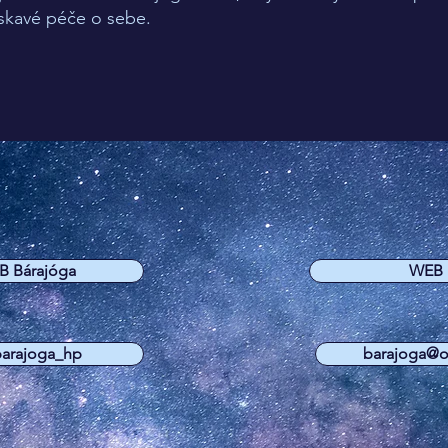
laskavé péče o sebe.
B Bárajóga
WEB
barajoga_hp
barajoga@ot