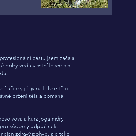
 profesionální cestu jsem začala
é doby vedu vlastní lekce a s
idu.
í účinky jógy na lidské tělo.
rávné držení těla a pomáhá
absolvovala kurz jóga nidry,
or pro vědomý odpočinek.
 nejen zdravý pohyb, ale také