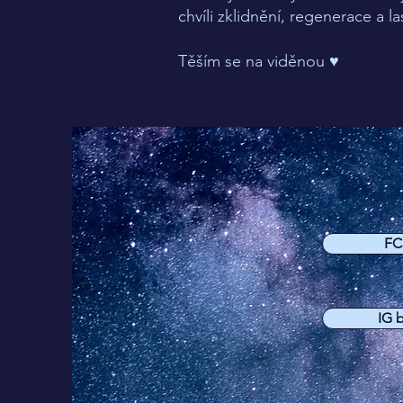
chvíli zklidnění, regenerace a 
Těším se na viděnou ♥
FC
IG 