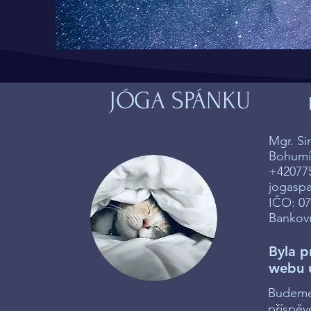
JÓGA SPÁNKU
Mgr. S
Bohumín
+42077
jogasp
IČO: 0
Bankovn
Byla p
webu 
Budeme 
příspěv