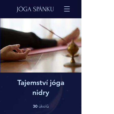
JÓGA SPÁNKU
Tajemství jóga
nidry
30 úkolů
30
úkolů