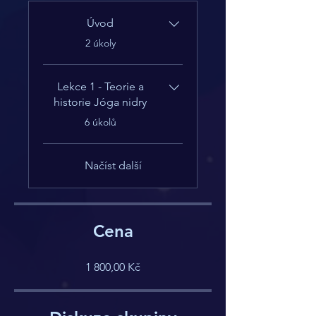
Úvod
.
2 úkoly
Lekce 1 - Teorie a
historie Jóga nidry
.
6 úkolů
Načíst další
Cena
1 800,00 Kč