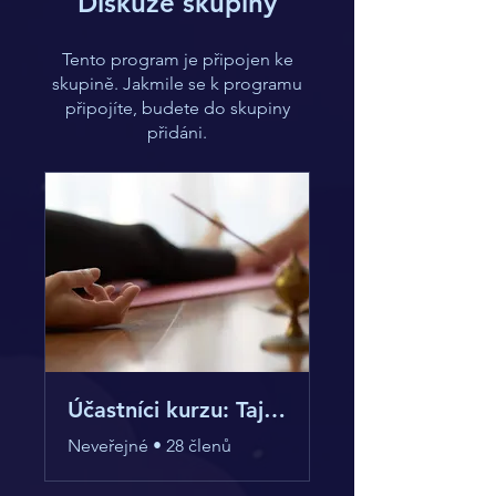
Diskuze skupiny
Tento program je připojen ke
skupině. Jakmile se k programu
připojíte, budete do skupiny
přidáni.
Účastníci kurzu: Tajemství jóga nidry
Neveřejné
•
28 členů