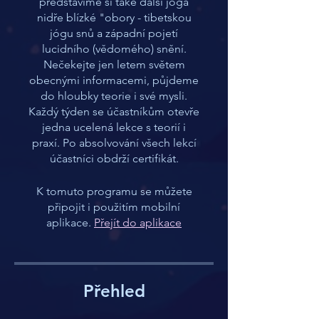
představíme si také další jóga
nidře blízké "obory - tibetskou
jógu snů a západní pojetí
lucidního (vědomého) snění.
Nečekejte jen letem světem
obecnými informacemi, půjdeme
do hloubky teorie i své mysli.
Každý týden se účastníkům otevře
jedna ucelená lekce s teorií i
praxí. Po absolvování všech lekcí
účastníci obdrží certifikát.
K tomuto programu se můžete
připojit i použitím mobilní
aplikace.
Přejít do aplikace
Přehled