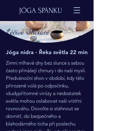
JÓGA SPÁNKU
Léčivé relaxace
Jóga nidra - Řeka světla 22 min
Zimní mlhavé dny bez slunce s sebou
často přinášejí chmury i do naší mysli.
Předvánoční shon v období, kdy tělo
přirozeně volá po odpočinku,
všudypřítomné virózy a nedostatek
světla mohou oslabovat naši vnitřní
rovnováhu. Dovolte si stáhnout se
dovnitř, do bezpečného a
blahodárného ticha při poslechu