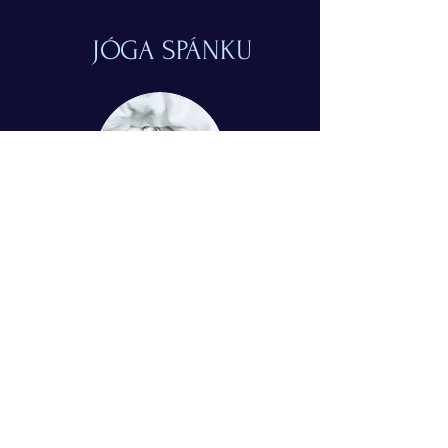
JÓGA SPÁNKU
© 2024 Simona Tuchtasunová
Kontakt
Mgr. Simona Tuchtasunová
Bohumínská 63, Ostrava, 71000
+420775510288
jogaspanku@gmail.com
IČO:
07029802