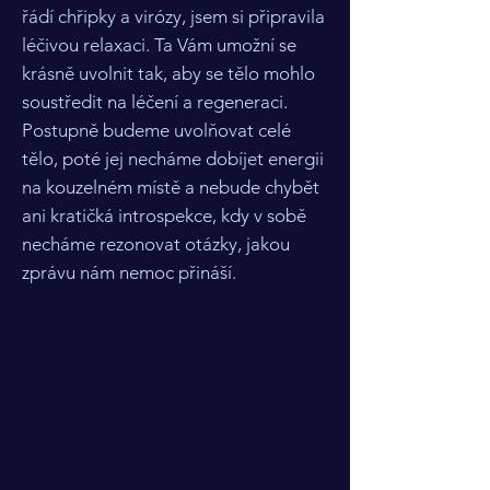
řádí chřipky a virózy, jsem si připravila
léčivou relaxaci. Ta Vám umožní se
krásně uvolnit tak, aby se tělo mohlo
soustředit na léčení a regeneraci.
Postupně budeme uvolňovat celé
tělo, poté jej necháme dobíjet energii
na kouzelném místě a nebude chybět
ani kratičká introspekce, kdy v sobě
necháme rezonovat otázky, jakou
zprávu nám nemoc přináší.