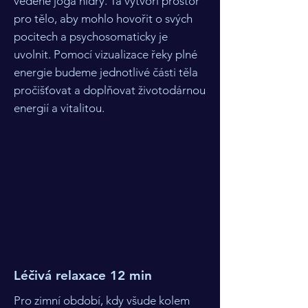
vedené jóga nidry. Ta vytvoří prostor
pro tělo, aby mohlo hovořit o svých
pocitech a psychosomaticky je
uvolnit. Pomocí vizualizace řeky plné
energie budeme jednotlivé části těla
pročišťovat a doplňovat životodárnou
energií a vitalitou.
Léčivá relaxace 12 min
Pro zimní období, kdy všude kolem