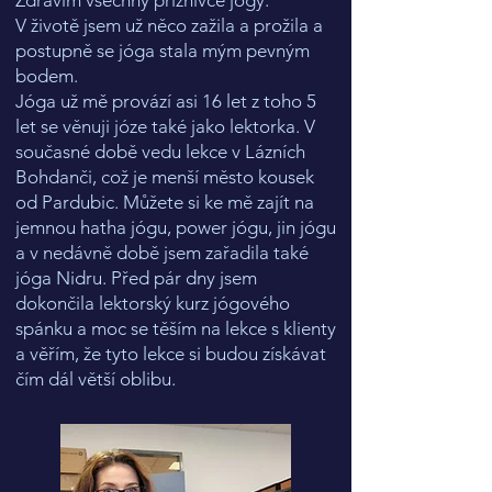
Zdravím všechny příznivce jógy.
V životě jsem už něco zažila a prožila a
postupně se jóga stala mým pevným
bodem.
Jóga už mě provází asi 16 let z toho 5
let se věnuji józe také jako lektorka. V
současné době vedu lekce v Lázních
Bohdanči, což je menší město kousek
od Pardubic. Můžete si ke mě zajít na
jemnou hatha jógu, power jógu, jin jógu
a v nedávně době jsem zařadila také
jóga Nidru. Před pár dny jsem
dokončila lektorský kurz jógového
spánku a moc se těším na lekce s klienty
a věřím, že tyto lekce si budou získávat
čím dál větší oblibu.