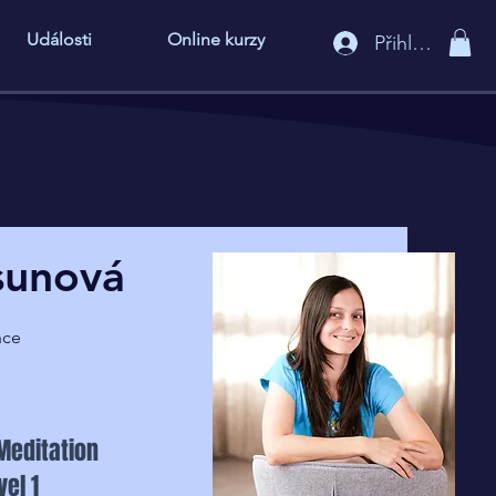
Události
Online kurzy
Přihlášení
sunová
nce
Meditation
el 1