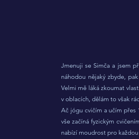
Jmenuji se Simča a jsem př
náhodou nějaký zbyde, pak s
Velmi mě láká zkoumat vlastn
v oblacích, dělám to však rá
Ač jógu cvičím a učím přes 1
vše začíná fyzickým cvičení
nabízí moudrost pro každou ž