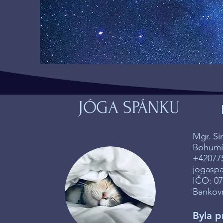
JÓGA SPÁNKU
Mgr. S
Bohumín
+42077
jogasp
IČO: 0
Bankovn
Byla p