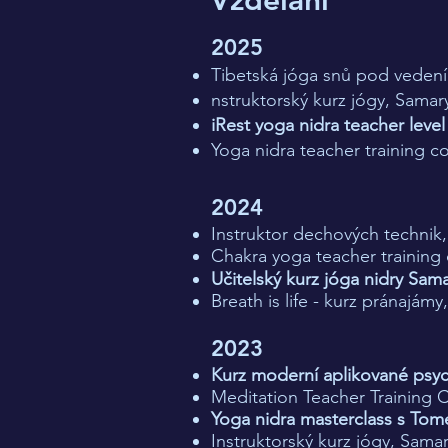
Vzdělání
2025​
Tibetská jóga snů pod veden
nstruktorský kurz jógy, Samary
iRest yoga nidra teacher level
Yoga nidra teacher training co
​2024​
Instruktor dechových technik, 
Chakra yoga teacher training 
Učitelský kurz jóga nidry Sama
Breath is life - kurz pránajámy
2023
Kurz moderní aplikované psyc
Meditation Teacher Training C
Yoga nidra masterclass s Tom
Instruktorský kurz jógy, Samar