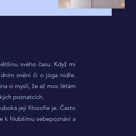
většinu svého času. Když mi
dním snění či o jóga nidře.
na si myslí, že až moc létám
ckých poznatcích.
boká její filozofie je. Často
de k hlubšímu sebepoznání a