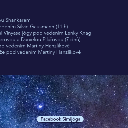
vou Shankarem
edením Silvie Gausmann (11 h)
ní Vinyasa jógy pod vedením Lenky Knag
erovou a Danielou Pilařovou (7 dnů)
od vedením Martiny Hanzlíkové
že pod vedením Martiny Hanzlíkové
Facebook Simijóga