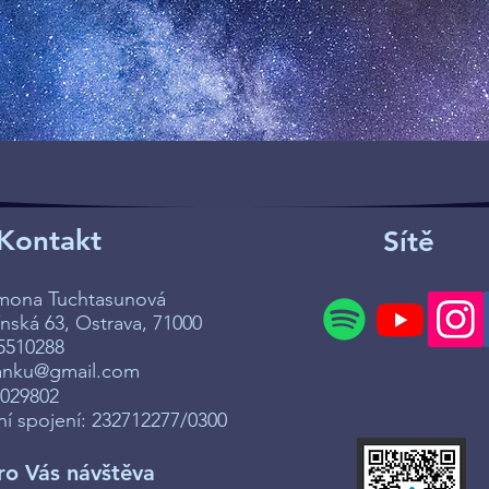
Kontakt
Sítě
imona Tuchtasunová
ská 63, Ostrava, 71000
5510288
anku@gmail.com
7029802
í spojení: 232712277/0300
ro Vás návštěva