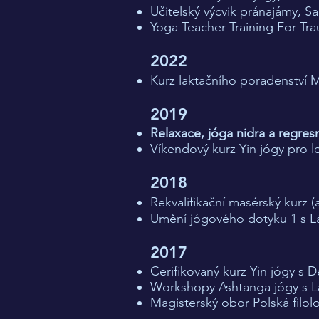
Učitelský výcvik pránajámy, Sa
Yoga Teacher Training For Tra
2022
Kurz laktačního poradenství 
2019
Relaxace, jóga nidra a regre
Víkendový kurz Yin jógy pro l
2018
Rekvalifikační masérský kurz 
Umění jógového dotyku 1 s L
2017
Cerifikovaný kurz Yin jógy s
Workshopy Ashtanga jógy s L
Magisterský obor Polská filol