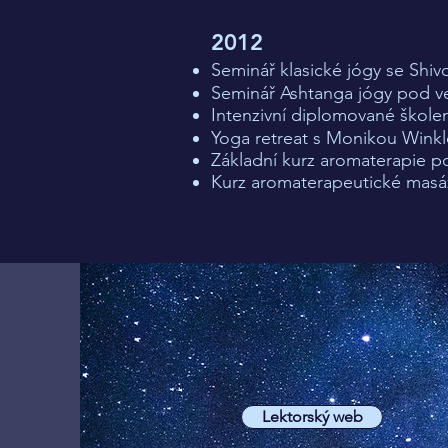
2012
Seminář klasické jógy se Shi
Seminář Ashtanga jógy pod v
Intenzivní diplomované škole
Yoga retreat s Monikou Winkl
Základní kurz aromaterapie p
Kurz aromaterapeutické masá
Lektorský web