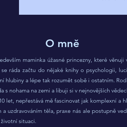
O mně
edevším maminka úžasné princezny, které věnuji 
e ráda začtu do nějaké knihy o psychologii, luci
í hlubiny a lépe tak rozumět sobě i ostatním. Rodi
da s nohama na zemi a libuji si v nejnovějších věde
0 let, nepřestává mě fascinovat jak komplexní a hlu
m a uzdravováním těla, praxe nás ale postupně ve
ivotní situaci.