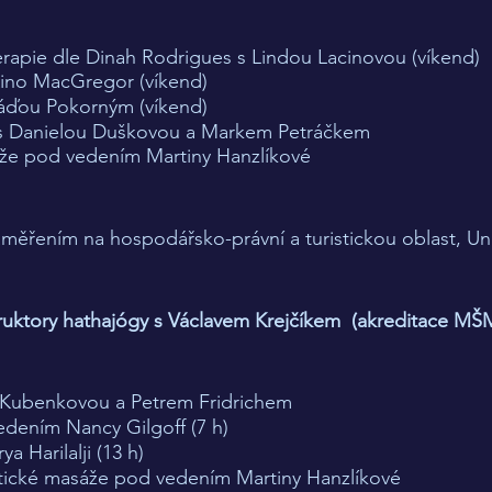
rapie dle Dinah Rodrigues s Lindou Lacinovou (víkend)
ino MacGregor (víkend)
áďou Pokorným (víkend)
 s Danielou Duškovou a Markem Petráčkem
že pod vedením Martiny Hanzlíkové
aměřením na hospodářsko-právní a turistickou oblast, Uni
ruktory hathajógy s Václavem Krejčíkem (akreditace MŠMT
 Kubenkovou a Petrem Fridrichem
dením Nancy Gilgoff (7 h)
a Harilalji (13 h)
utické masáže pod vedením Martiny Hanzlíkové ​