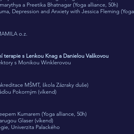
marythya a Preetika Bhatnagar (Yoga alliance, 50h)
uma, Depression and Anxiety with Jessica Fleming (Yoga a
MAMILA o.z.​
sní terapie s Lenkou Knag a Danielou Vaškovou
ektory s Monikou Winklerovou​
(akreditace MŠMT, škola Zázraky duše)
áďou Pokorným (víkend)​
 Deepem Kumarem (Yoga alliance, 50h)
arugou Glaser (víkend)
ogie, Univerzita Palackého