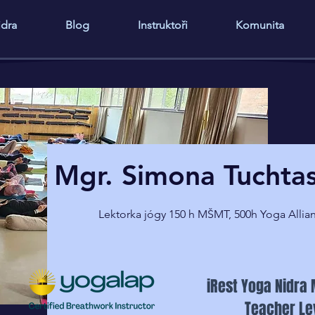
idra
Blog
Instruktoři
Komunita
Mgr. Simona Tuchta
Lektorka jógy 150 h MŠMT, 500h Yoga Allia
iRest Yoga Nidra 
Teacher Lev