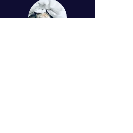
zlepšení spánku, trénink vizualizace, cvičení
jógy, praxe uvolňující jóga nidry, diskuze a
sdílení
2. setkání:
Úrovně vědomí dle jógy a
psychologie, sankapla - tvoření záměru,
cvičení, praxe tradiční jóga nidry, diskuze a
sdílení
Dále 3. a 4 setkání: Tibetská jóga snů,
© 2024 Simona Tuchtasunová
Lucidní snění (techniky jak být bdělým ve
snu a jak se sny pracovat)
Kontakt
Mgr. Simona Tuchtasunová
Bohumínská 63, Ostrava, 71000
+420775510288
jogaspanku@gmail.com
IČO:
07029802
Bankovní spojení:
232712277
/0300
Byla pro Vás návštěva
webu užitečná?
Budeme vděční za jakýkoliv