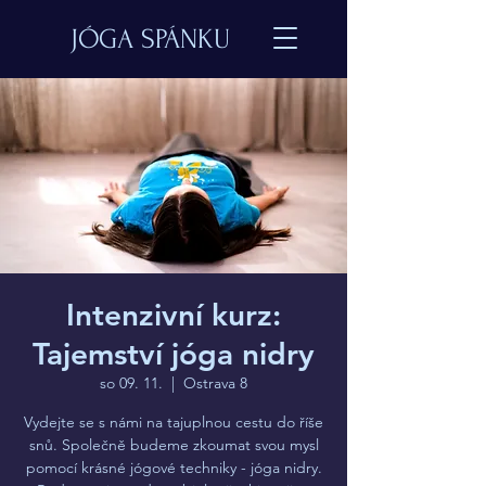
JÓGA SPÁNKU
Intenzivní kurz:
Tajemství jóga nidry
so 09. 11.
  |  
Ostrava 8
Vydejte se s námi na tajuplnou cestu do říše
snů. Společně budeme zkoumat svou mysl
pomocí krásné jógové techniky - jóga nidry.