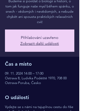
Budeme si povídat o biologii a historii, o
tom jak funguje naše mysl během spánku, o
snech - vědomých i nevědomých, a nebude
chybět ani spousta praktických relaxačních
cvič
Přihlašování uzavřeno
Zobrazit další události
Čas a místo
09. 11. 2024 14:00 – 17:00
Ostrava 8, Ludvíka Podéště 1970, 708 00
Ostrava-Poruba, Česko
O události
Vydejte se s námi na tajuplnou cestu do říše