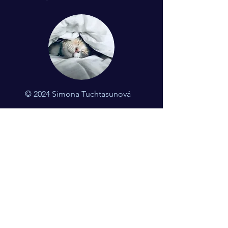
© 2024 Simona Tuchtasunová
Kontakt
Mgr. Simona Tuchtasunová
Bohumínská 63, Ostrava, 71000
+420775510288
jogaspanku@gmail.com
IČO:
07029802
Bankovní spojení:
232712277
/0300
Byla pro Vás návštěva
webu užitečná?