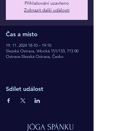
Přihlašování uzavřeno
Zobrazit další události
Čas a místo
19. 11. 2024 18:10 – 19:10
Slezská Ostrava, Vrbická 151/133, 713 00
Ostrava-Slezská Ostrava, Česko
Sdílet událost
JÓGA SPÁNKU