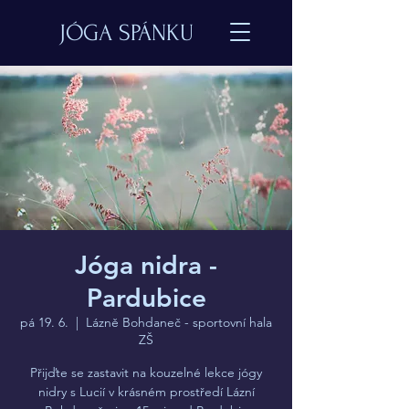
JÓGA SPÁNKU
Jóga nidra -
Pardubice
pá 19. 6.
  |  
Lázně Bohdaneč - sportovní hala
ZŠ
Přijďte se zastavit na kouzelné lekce jógy
nidry s Lucií v krásném prostředí Lázní