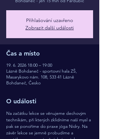
Bohdaneč - jen 15 min od Pardubic
Přihlašování uzavřeno
Zobrazit další události
Čas a místo
19. 6. 2026 18:00 – 19:00
Lázně Bohdaneč - sportovní hala ZŠ,
Masarykovo nám. 108, 533 41 Lázně
Bohdaneč, Česko
O události
Na začátku lekce se věnujeme dechovým 
technikám, při kterých zklidníme naší mysl a 
pak se ponoříme do praxe jóga Nidry. Na 
závěr lekce se jemně probudíme a 