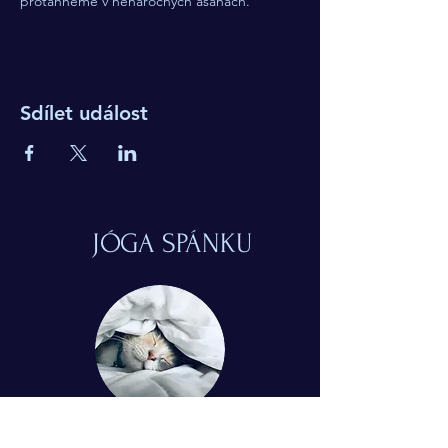
protáhneme v nenáročných ásanách.
Sdílet událost
JÓGA SPÁNKU
© 2024 Simona Tuchtasunová