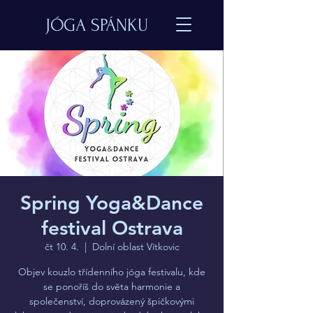
JÓGA SPÁNKU
Spring Yoga&Dance
festival Ostrava
čt 10. 4.
  |  
Dolní oblast Vítkovic
Objev kouzlo třídenního jóga festivalu, kde
se ponoříš do světa harmonie a
společenství, doprovázený špičkovými