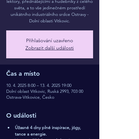
lektory, přednášejícími a hudebníky z celého
světa, a to vše jedinečném prostředí
unikátního industriálního srdce Ostravy -
Dolní oblasti Vítkovic.
Přihlašování uzavřeno
Zobrazit další události
Čas a místo
10. 4. 2025 8:00 – 13. 4. 2025 19:00
Dolní oblast Vítkovic, Ruská 2993, 703 00
Ostrava-Vítkovice, Česko
O události
Úžasné 4 dny plné inspirace, jógy, 
tance a energie.