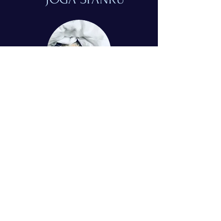
© 2024 Simona Tuchtasunová
Kontakt
Mgr. Simona Tuchtasunová
Bohumínská 63, Ostrava, 71000
+420775510288
jogaspanku@gmail.com
IČO:
07029802
Bankovní spojení:
232712277
/0300
Byla pro Vás návštěva