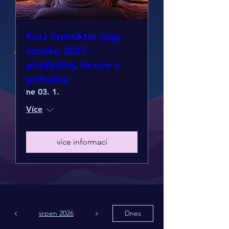
Kurz instruktor jógy
spánku 2027 -
předběžný termín a
přihlášky
ne 03. 1.
Více
více informací
srpen 2026
Dnes