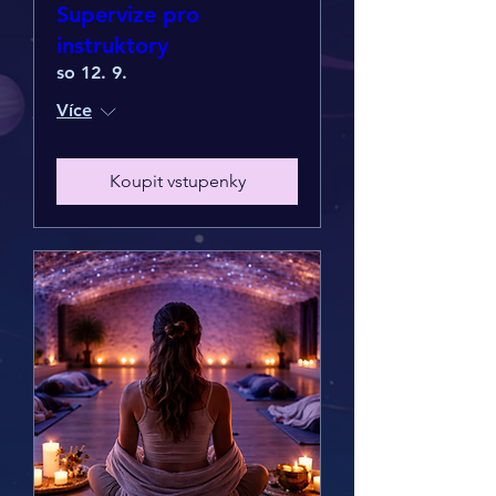
Supervize pro
instruktory
so 12. 9.
Více
Koupit vstupenky