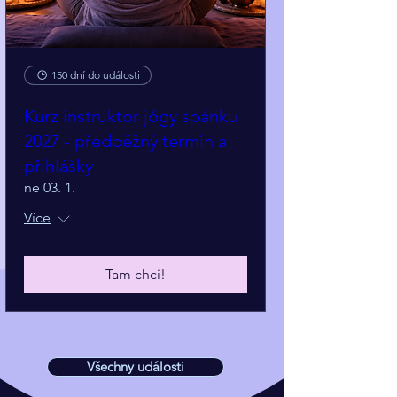
150 dní do události
Kurz instruktor jógy spánku
2027 - předběžný termín a
přihlášky
ne 03. 1.
Více
Tam chci!
Všechny události