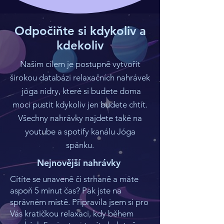
Odpočiňte si kdykoliv a
kdekoliv
Našim cílem je postupně vytvořit
širokou databázi relaxačních nahrávek
jóga nidry, které si budete doma
moci pustit kdykoliv jen budete chtít.
Všechny nahrávky najdete také na
youtube a spotify kanálu Jóga
spánku.
Nejnovější nahrávky
Cítíte se unaveně či strhaně a máte
aspoň 5 minut čas? Pak jste na
správném místě. Připravila jsem si pro
Vás kratičkou relaxaci, kdy během