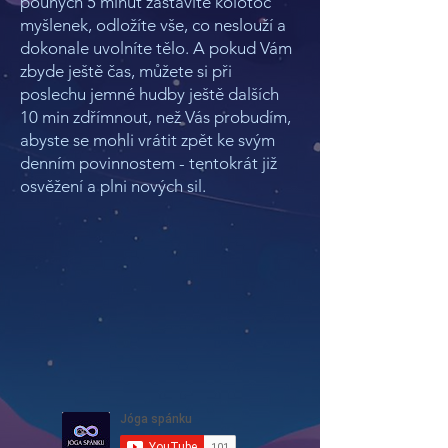
pouhých 5 minut zastavíte kolotoč
myšlenek, odložíte vše, co neslouží a
dokonale uvolníte tělo. A pokud Vám
zbyde ještě čas, můžete si při
poslechu jemné hudby ještě dalších
10 min zdřímnout, než Vás probudím,
abyste se mohli vrátit zpět ke svým
denním povinnostem - tentokrát již
osvěžení a plni nových sil.