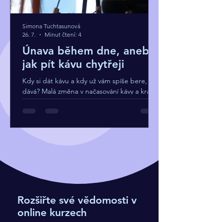
Simona Tuchtasunová
26. 7.
Minut čtení: 4
Únava během dne, aneb
jak pít kávu chytřeji
Kdy si dát kávu a kdy už vám spíše bere, než
dává? Malá změna v načasování kávy a krátký
odpočinek během dne mohou výrazně
ovlivnit vaši energii, spánek i celkový pocit
během dne.
Rozšiřte své vědomosti v
online kurzech