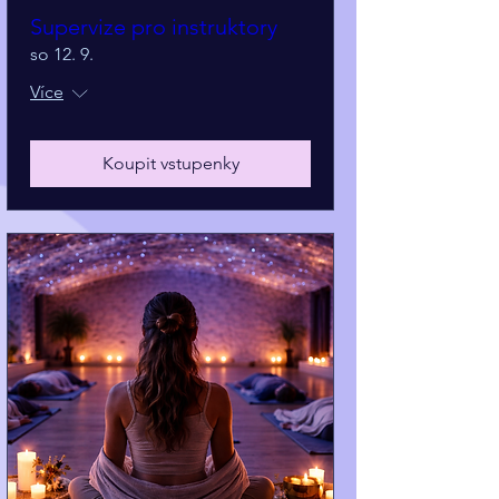
Supervize pro instruktory
so 12. 9.
Více
Koupit vstupenky