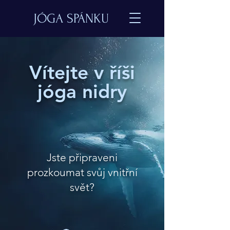
JÓGA SPÁNKU
Vítejte v říši
jóga nidry
Jste připraveni
prozkoumat svůj vnitřní
svět?