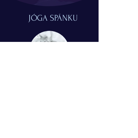
JÓGA SPÁNKU
© 2024 Simona Tuchtasunová
Kontakt
Mgr. Simona Tuchtasunová
Bohumínská 63, Ostrava, 71000
+420775510288
jogaspanku@gmail.com
IČO:
07029802