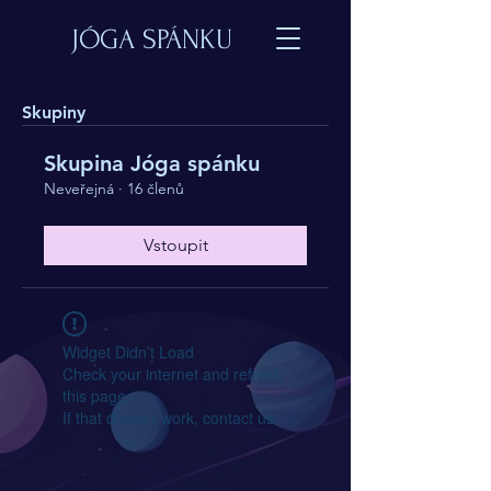
JÓGA SPÁNKU
Skupiny
Skupina Jóga spánku
Neveřejná
·
16 členů
Vstoupit
Widget Didn’t Load
Check your internet and refresh
this page.
If that doesn’t work, contact us.