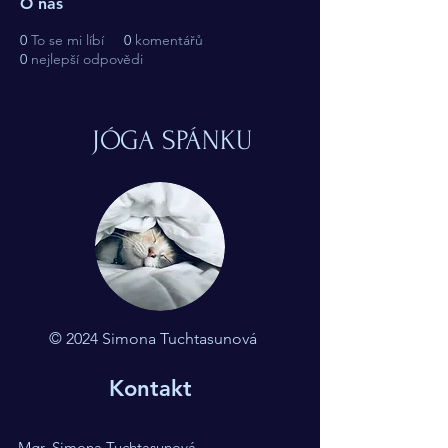
O nás
0
To se mi líbí
0
komentářů
0
nejlepší odpovědi
JÓGA SPÁNKU
© 2024 Simona Tuchtasunová
Kontakt
Mgr. Simona Tuchtasunová