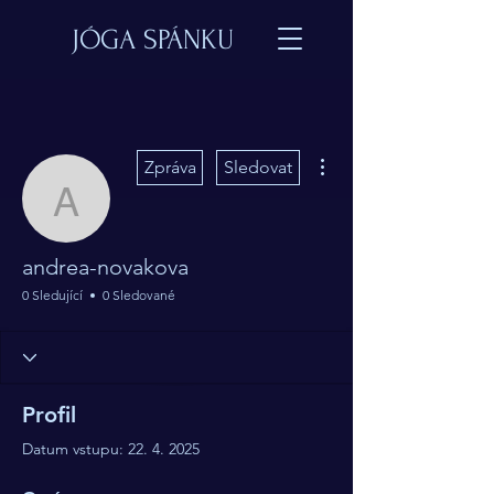
JÓGA SPÁNKU
Další akce
Zpráva
Sledovat
andrea-novakova
andrea-novakova
0 Sledující
0 Sledované
Profil
Datum vstupu: 22. 4. 2025