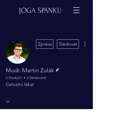
JÓGA SPÁNKU
Další akce
Zpráva
Sledovat
Spisovatel
Mudr. Martin Zulák
0 Sledující
0 Sledované
Celostní lékař