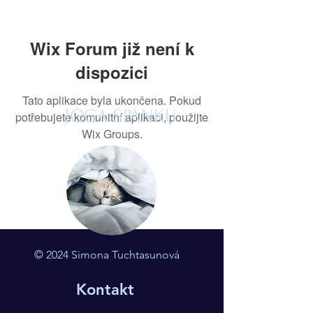
Wix Forum již není k
dispozici
Tato aplikace byla ukončena. Pokud
JÓGA SPÁNKU
potřebujete komunitní aplikaci, použijte
Wix Groups.
© 2024 Simona Tuchtasunová
Kontakt