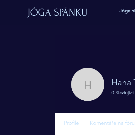
JÓGA SPÁNKU
Jóga n
Hana 
Hana Ten
0
Sledující
Učitel jógy 
Profile
Komentáře na fóru