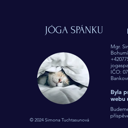
JÓGA SPÁNKU
Mgr. S
Bohumín
+42077
jogasp
IČO: 0
Bankovn
Byla p
webu 
Budeme 
příspěv
© 2024 Simona Tuchtasunová