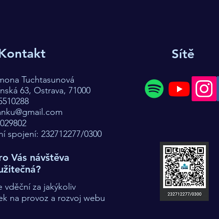
Kontakt
Sítě
imona Tuchtasunová
ská 63, Ostrava, 71000
5510288
anku@gmail.com
7029802
í spojení: 232712277/0300
ro Vás návštěva
užitečná?
vděční za jakýkoliv
ek na provoz a rozvoj webu