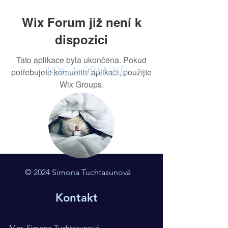
Wix Forum již není k
dispozici
Tato aplikace byla ukončena. Pokud
JÓGA SPÁNKU
potřebujete komunitní aplikaci, použijte
Wix Groups.
© 2024 Simona Tuchtasunová
Kontakt
Mgr. Simona Tuchtasunová