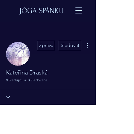
JÓGA SPÁNKU
Další akce
Zpráva
Sledovat
Kateřina Draská
0 Sledující
0 Sledované