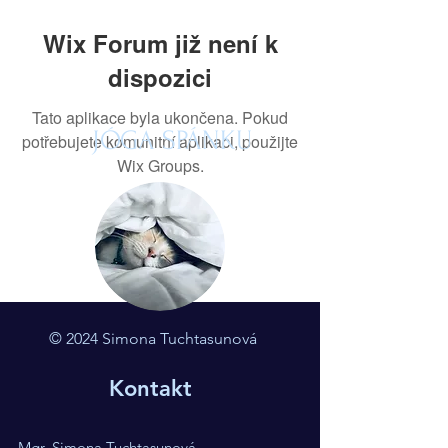
Wix Forum již není k
dispozici
Tato aplikace byla ukončena. Pokud
JÓGA SPÁNKU
potřebujete komunitní aplikaci, použijte
Wix Groups.
© 2024 Simona Tuchtasunová
Kontakt
Mgr. Simona Tuchtasunová