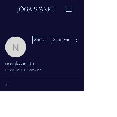
JÓGA SPÁNKU
Další akce
Zpráva
Sledovat
novakzaneta
novakzaneta
0 Sledující
0 Sledované