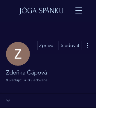
JÓGA SPÁNKU
Další akce
Zpráva
Sledovat
Zdeňka Čápová
0 Sledující
0 Sledované
Oneironaut
+
4