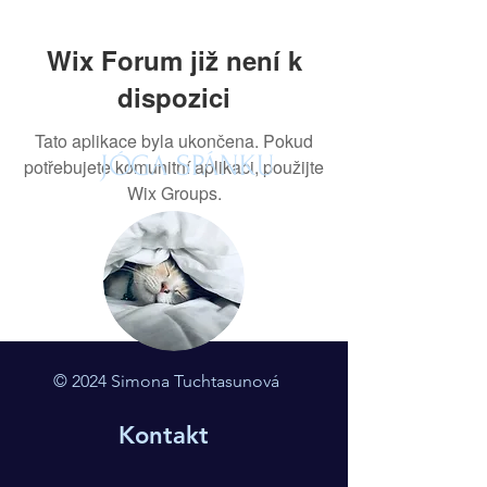
Wix Forum již není k
dispozici
Tato aplikace byla ukončena. Pokud
JÓGA SPÁNKU
potřebujete komunitní aplikaci, použijte
Wix Groups.
© 2024 Simona Tuchtasunová
Kontakt