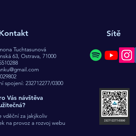
Kontakt
Sítě
imona Tuchtasunová
ská 63, Ostrava, 71000
5510288
anku@gmail.com
7029802
í spojení: 232712277/0300
ro Vás návštěva
užitečná?
vděční za jakýkoliv
ek na provoz a rozvoj webu