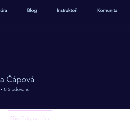
idra
Blog
Instruktoři
Komunita
a Čápová
0
Sledované
+
4
Příspěvky na fóru