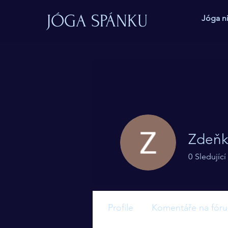
JÓGA SPÁNKU
Jóga n
Zdeňk
0
Sledující
Oneironaut
Profile
Komentáře na fóru