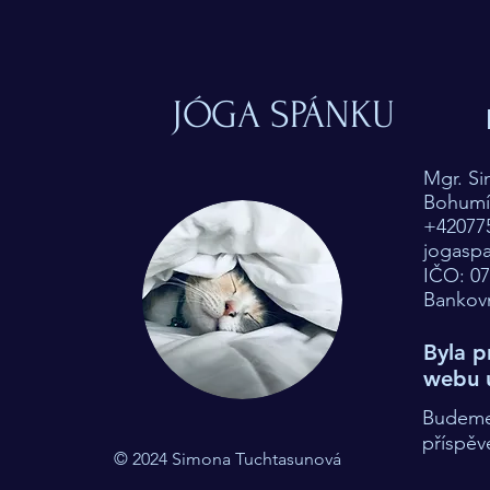
JÓGA SPÁNKU
Mgr. S
Bohumín
+42077
jogasp
IČO: 0
Bankovn
Byla p
webu 
Budeme 
příspěv
© 2024 Simona Tuchtasunová