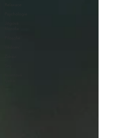
Relaxace
Psychologie
Jógová
filozofie
Filosofie
Vědomí
Zdraví
Sny
Kvantová
fyzika