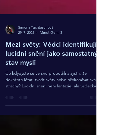
Simona Tuchtasunová
29. 7. 2025
Minut čtení: 3
Mezi světy: Vědci identifikují
lucidní snění jako samostatný
stav mysli
Co kdybyste se ve snu probudili a zjistili, že
dokážete létat, tvořit světy nebo překonávat své
strachy? Lucidní snění není fantazie, ale vědecky
potvrzený stav vědomí na pomezí snu a bdění.
Odhaluje tajemství mozku, připomíná
psychedelický zážitek a otevírá cestu k
sebepoznání i léčbě psychických ran.