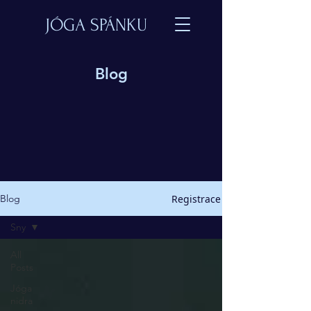
JÓGA SPÁNKU
Blog
Registrace
Blog
Sny
All
Posts
Jóga
nidra