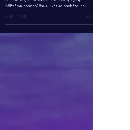
Závěr roku odjakživa patřil ke kouzelným
přechodovým obdobím, která se vymykají
běžnému chápání času. Svět se nacházel na
pomezí starého a nového cyklu, v nejhlubší
temnotě byl nejtenčí závoj mezi světy a lidé se vždy
snažili napojit na své předky skrze sny a jemnou
energii přírody, aby získali vedení do nového
období. Obzvláště zajímavé je pojetí 12 svatých
nocí, kdy sny skrývají hluboký význam. Zkusíte si
také tento dávný rituál?